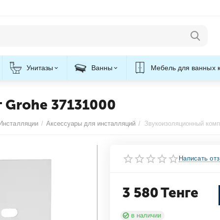
Унитазы
Ванны
Мебель для ванных 
 Grohe 37131000
Инсталляции
/
Аксессуары для инсталляций
/
Звукоизоляционный комп
Написать от
3 580
Тенге
в наличии