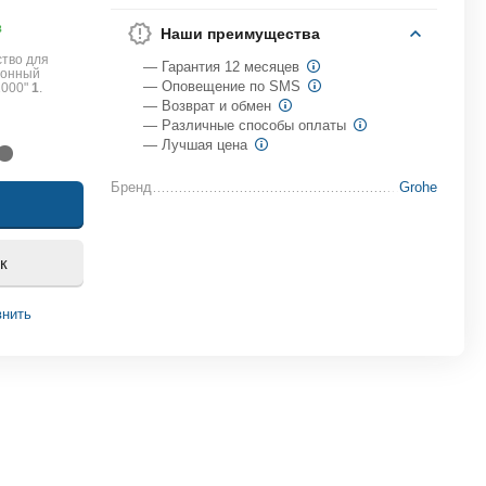
в
Наши преимущества
тво для
— Гарантия 12 месяцев
ионный
— Оповещение по SMS
1000"
1
.
— Возврат и обмен
— Различные способы оплаты
— Лучшая цена
Бренд
Grohe
к
внить