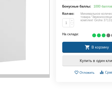
Бонусные баллы:
1000 балло
Кол-во:
Минимальное количес
товара "Звукоизоляц
комплект Grohe 3713
+
−
На складе:
В корзину
Купить в один кли
Сра
Отложить