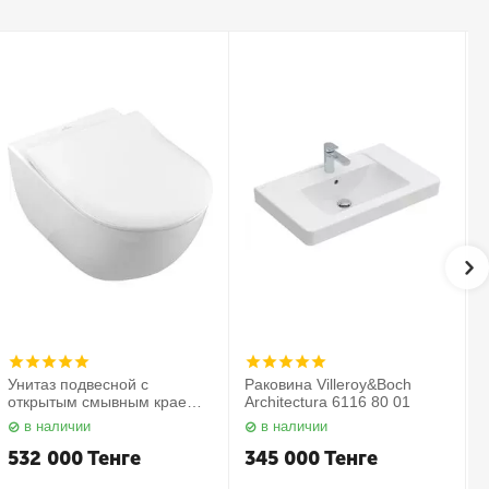
Унитаз подвесной с
Раковина Villeroy&Boch
открытым смывным краем в
Architectura 6116 80 01
комплекте с сиденьем
в наличии
в наличии
Subway 2.0 5614 R2 01
С
Villeroy&Boch
532 000
Тенге
345 000
Тенге