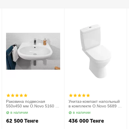
Раковина подвесная
Унитаз-компакт напольный
550х450 мм O.Novo 5160 55
в комплекте O.Novo 5689 10
01 Villeroy&Boch
01 Villeroy&Boch
в наличии
в наличии
62 500
Тенге
436 000
Тенге