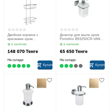
Двойная корзина с
Дозатор для мыла хром
крючками хром
Portofino B93250CR-VAN
Complementi B96350CR
Colombo
в наличии
в наличии
Colombo
148 070
Тенге
65 650
Тенге
На складе:
На складе:
Купить
Купить