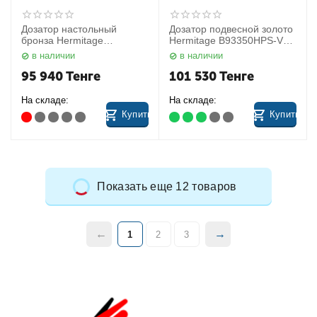
Дозатор настольный
Дозатор подвесной золото
бронза Hermitage
Hermitage B93350HPS-VAN
B93360OA-VAN Colombo
Colombo
в наличии
в наличии
95 940
Тенге
101 530
Тенге
На складе:
На складе:
Купить
Купить
Показать еще 12 товаров
1
2
3