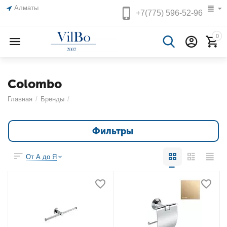
Алматы
+7(775)
596-52-96
0
Colombo
Главная
/
Бренды
/
Фильтры
От А до Я