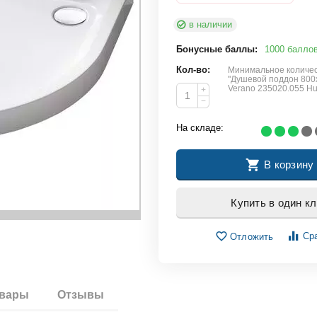
в наличии
Бонусные баллы:
1000 балло
Кол-во:
Минимальное количес
"Душевой поддон 800x
Verano 235020.055 H
+
−
На складе:
В корзину
Купить в один кл
Ср
Отложить
овары
Отзывы