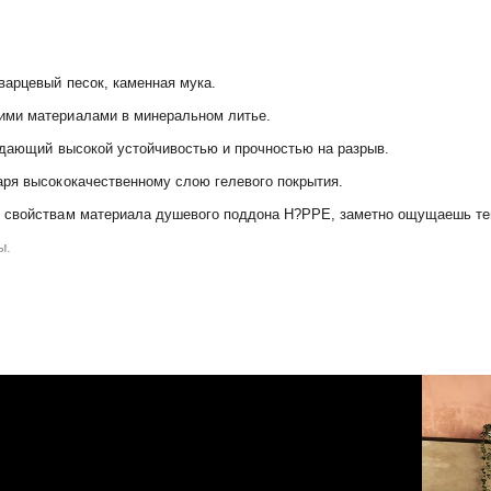
варцевый песок, каменная мука.
ими материалами в минеральном литье.
ладающий высокой устойчивостью и прочностью на разрыв.
аря высококачественному слою гелевого покрытия.
м свойствам материала душевого поддона H?PPE, заметно ощущаешь те
ы.
ет вызвать образование вздутий на поверхности душевого поддона!
злишества, серийно оснащен противоскользящей поверхностью.
м душевого поддона придаст Вашему душу особый шарм.
чиная с высокой установки и заканчивая установкой на уровне пола.