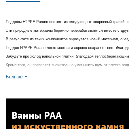
Поддоны H?PPE Purano состоят из следующего: кварцевый гравий, к
Эти природные материалы бережно перерабатываются вместе с друг
В результате из таких компонентов образуется новый материал, об
Поддон H?PPE Purano легко моется и хорошо сохраняет цвет благод
Забудьте про холод напольной плитки, благодаря теплосберегающи
Кроме того, он позволяет значительно уменьшить шум от плеска вод
Внимание: использование ковриков из искуственных материалов мож
Больше
H?PPE Purano – строгий дизайн.
Этот душевой поддон, в формах которого отсутствуют какие-либо и
Сверхплоский внешний вид в сочетании со сдержанным углубление
H?PPE Purano несет в себе разнообразные возможности установки, на
Ванны PAA
из искуственного камня