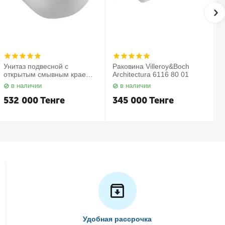
Унитаз подвесной с
Раковина Villeroy&Boch
открытым смывным краем в
Architectura 6116 80 01
комплекте с сиденьем
в наличии
в наличии
Subway 2.0 5614 R2 01
С
Villeroy&Boch
532 000
Тенге
345 000
Тенге
Удобная рассрочка