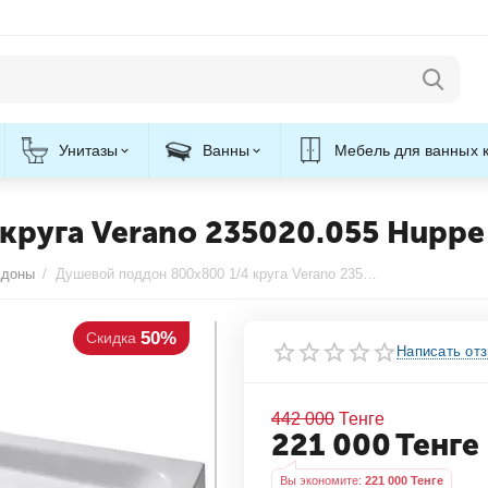
Унитазы
Ванны
Мебель для ванных 
круга Verano 235020.055 Huppe
ддоны
/
Душевой поддон 800x800 1/4 круга Verano 235020.055 Huppe
50%
кидка
Написать от
442 000
Тенге
221 000
Тенге
Вы экономите: 
221 000
 Тенге